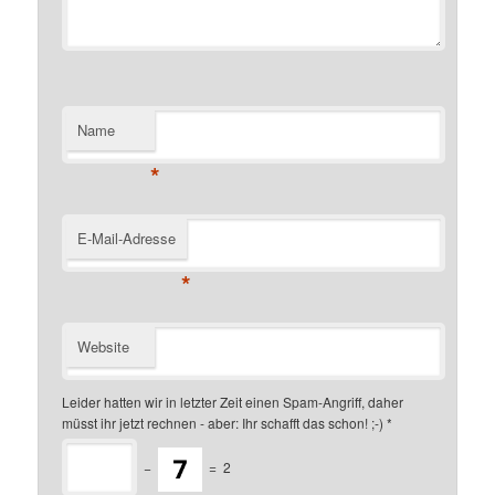
Name
*
E-Mail-Adresse
*
Website
Leider hatten wir in letzter Zeit einen Spam-Angriff, daher
müsst ihr jetzt rechnen - aber: Ihr schafft das schon! ;-)
*
−
=
2