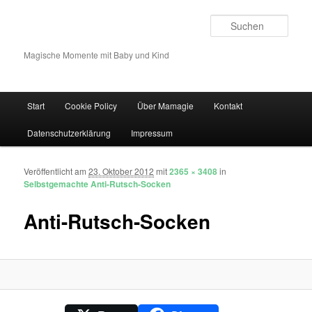
Such
Magische Momente mit Baby und Kind
Hauptmenü
Start
Cookie Policy
Über Mamagie
Kontakt
Zum Inhalt wechseln
Zum sekundären Inhalt wechseln
Datenschutzerklärung
Impressum
Veröffentlicht am
23. Oktober 2012
mit
2365 × 3408
in
Bilder-Navigation
Selbstgemachte Anti-Rutsch-Socken
Anti-Rutsch-Socken