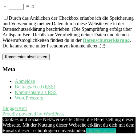
−
=
4
Durch das Anklicken der Checkbox erlaube ich die Speicherung
und Verwendung meiner Daten durch diese Website wie in der
Datenschutzerklärung beschrieben. (Die Spamprüfung erfolgt über
Antispam Bee. Details zur Verarbeitung deiner Daten und deinen
Widerrufsmöglichkeiten findest du in der
Datenschutzerklärung
.
Du kannst gerne unter Pseudonym kommentieren.)
*
Meta
Anmelden
Beitrags-Feed (
RSS
)
Kommentare als
RSS
WordPress.org
BloggerAmt
Proudly powered by WordPress
Cookies und soziale Netzwerke erleichtern die Bereitstellung dieser
Webseite. Mit der Nutzung dieser Webseite erklärst du dich mit dem
Einsatz dieser Technologien einverstanden.
OK
Weiterlesen