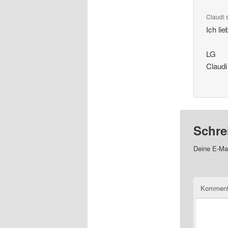
Claudi
Ich li
LG
Claudi
Schre
Deine E-Mai
Komment