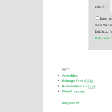
schon! ;-)
*
Durch da
diese Websi
Details zur 
Datenschut
META
Anmelden
Beitrags-Feed (
RSS
)
Kommentare als
RSS
WordPress.org
BloggerAmt