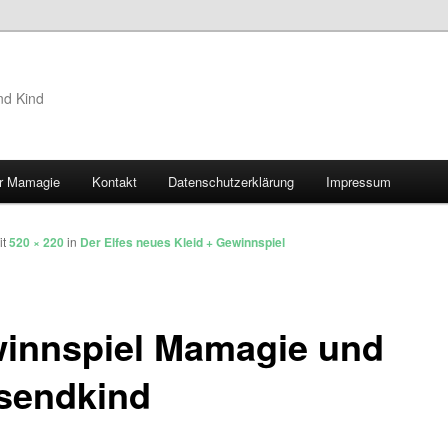
nd Kind
r Mamagie
Kontakt
Datenschutzerklärung
Impressum
hseln
it
520 × 220
in
Der Elfes neues Kleid + Gewinnspiel
innspiel Mamagie und
sendkind