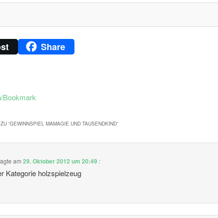
st
Share
n/Bookmark
ZU “
GEWINNSPIEL MAMAGIE UND TAUSENDKIND
”
agte am
29. Oktober 2012 um 20:49
:
r Kategorie holzspielzeug