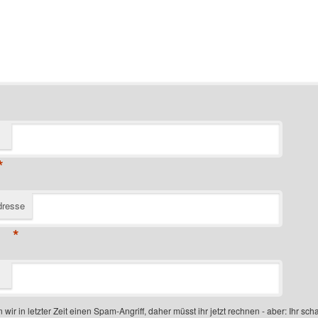
*
dresse
*
 wir in letzter Zeit einen Spam-Angriff, daher müsst ihr jetzt rechnen - aber: Ihr scha