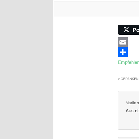
Po
Email
Empfehle
2 GEDANKEN 
Martin
s
Aus de