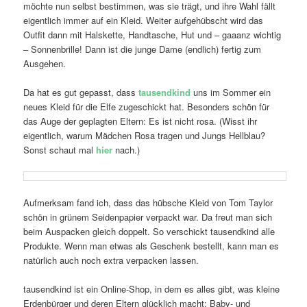
möchte nun selbst bestimmen, was sie trägt, und ihre Wahl fällt
eigentlich immer auf ein Kleid. Weiter aufgehübscht wird das
Outfit dann mit Halskette, Handtasche, Hut und – gaaanz wichtig
– Sonnenbrille! Dann ist die junge Dame (endlich) fertig zum
Ausgehen.
Da hat es gut gepasst, dass
tausendkind
uns im Sommer ein
neues Kleid für die Elfe zugeschickt hat. Besonders schön für
das Auge der geplagten Eltern: Es ist nicht rosa. (Wisst ihr
eigentlich, warum Mädchen Rosa tragen und Jungs Hellblau?
Sonst schaut mal
hier
nach.)
Aufmerksam fand ich, dass das hübsche Kleid von Tom Taylor
schön in grünem Seidenpapier verpackt war. Da freut man sich
beim Auspacken gleich doppelt. So verschickt tausendkind alle
Produkte. Wenn man etwas als Geschenk bestellt, kann man es
natürlich auch noch extra verpacken lassen.
tausendkind ist ein Online-Shop, in dem es alles gibt, was kleine
Erdenbürger und deren Eltern glücklich macht: Baby- und