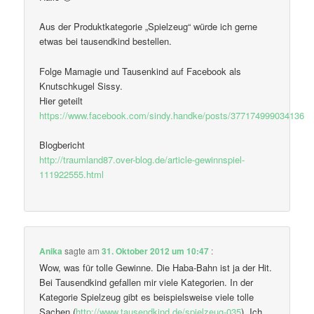
Aus der Produktkategorie „Spielzeug“ würde ich gerne
etwas bei tausendkind bestellen.
Folge Mamagie und Tausenkind auf Facebook als
Knutschkugel Sissy.
Hier geteilt
https://www.facebook.com/sindy.handke/posts/377174999034136
Blogbericht
http://traumland87.over-blog.de/article-gewinnspiel-
111922555.html
Anika
sagte am
31. Oktober 2012 um 10:47
:
Wow, was für tolle Gewinne. Die Haba-Bahn ist ja der Hit.
Bei Tausendkind gefallen mir viele Kategorien. In der
Kategorie Spielzeug gibt es beispielsweise viele tolle
Sachen (
http://www.tausendkind.de/spielzeug-035
). Ich