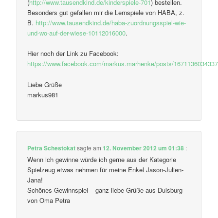
(
http://www.tausendkind.de/kinderspiele-701
) bestellen.
Besonders gut gefallen mir die Lernspiele von HABA, z.
B.
http://www.tausendkind.de/haba-zuordnungsspiel-wie-
und-wo-auf-der-wiese-10112016000
.
Hier noch der Link zu Facebook:
https://www.facebook.com/markus.marhenke/posts/167113603433
Liebe Grüße
markus981
Petra Schestokat
sagte am
12. November 2012 um 01:38
:
Wenn ich gewinne würde ich gerne aus der Kategorie
Spielzeug etwas nehmen für meine Enkel Jason-Julien-
Jana!
Schönes Gewinnspiel – ganz liebe Grüße aus Duisburg
von Oma Petra