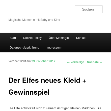
Such
Magische Momente mit Baby und Kind
Hauptmenü
Start
Cookie Policy
Über Mamagie
Kontakt
Zum Inhalt wechseln
Zum sekundären Inhalt wechseln
Datenschutzerklärung
Impressum
Veröffentlicht am
29. Oktober 2012
Artikelnavigation
←
Vorherige
Nächste
→
Der Elfes neues Kleid +
Gewinnspiel
Die Elfe entwickelt sich zu einem richtigen kleinen Mädchen: Sie