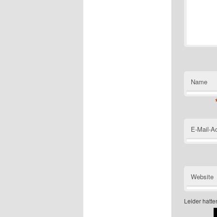
Name
E-Mail-A
Website
Leider hatten