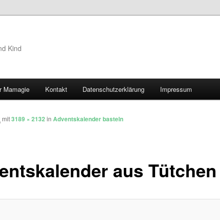
nd Kind
r Mamagie
Kontakt
Datenschutzerklärung
Impressum
hseln
2
mit
3189 × 2132
in
Adventskalender basteln
entskalender aus Tütchen