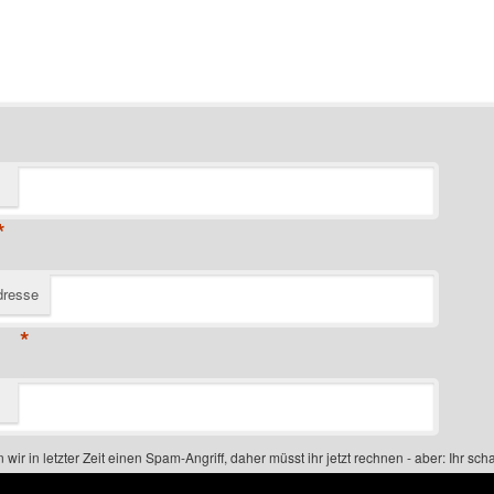
*
dresse
*
 wir in letzter Zeit einen Spam-Angriff, daher müsst ihr jetzt rechnen - aber: Ihr scha