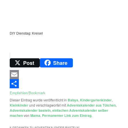
DIY Dienstag: Kreisel
Post
Share
Email
Empfehlen/Bookmark
Dieser Eintrag wurde veröffentlicht in
Babys
,
Kindergartenkinder
,
Kleinkinder
und verschlagwortet mit
Adventskalender aus Tütchen
,
Adventskalender basteln
,
einfachen Adventskalender selber
machen
von
Mama
.
Permanenter Link zum Eintrag
.
5 GEDANKEN ZU “
ADVENTSKALENDER BASTELN
”