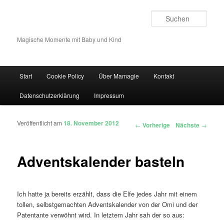
Such
Magische Momente mit Baby und Kind
Hauptmenü
Start
Cookie Policy
Über Mamagie
Kontakt
Zum Inhalt wechseln
Zum sekundären Inhalt wechseln
Datenschutzerklärung
Impressum
Veröffentlicht am
18. November 2012
Artikelnavigation
←
Vorherige
Nächste
→
Adventskalender basteln
Ich hatte ja bereits erzählt, dass die Elfe jedes Jahr mit einem
tollen, selbstgemachten Adventskalender von der Omi und der
Patentante verwöhnt wird. In letztem Jahr sah der so aus: