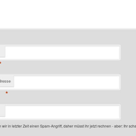
*
dresse
*
 wir in letzter Zeit einen Spam-Angriff, daher müsst ihr jetzt rechnen - aber: Ihr scha