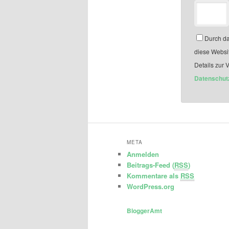
Durch da
diese Websi
Details zur 
Datenschut
META
Anmelden
Beitrags-Feed (
RSS
)
Kommentare als
RSS
WordPress.org
BloggerAmt