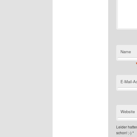
Name
E-Mail-A
Website
Leider hatten
schon! ;-)
*