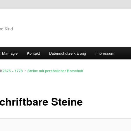
nd Kind
r Mamagie
Kontakt
Datenschutzerklärung
Impressum
hseln
it
2675 × 1778
in
Steine mit persönlicher Botschaft
chriftbare Steine