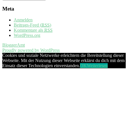
Meta
Anmelden
Beitrags-Feed (
RSS
)
Kommentare als
RSS
WordPress.org
BloggerAmt
Proudly powered by WordPress
Cookies und soziale Netzwerke erleichtern die Bereitstellung dieser
Webseite. Mit der Nutzung dieser Webseite erklärst du dich mit dem
Einsatz dieser Technologien einverstanden.
OK
Weiterlesen