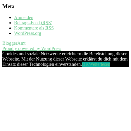
Meta
Anmelden
Beitrags-Feed (
RSS
)
Kommentare als
RSS
WordPress.org
BloggerAmt
Proudly powered by WordPress
Cookies und soziale Netzwerke erleichtern die Bereitstellung dieser
Webseite. Mit der Nutzung dieser Webseite erklärst du dich mit dem
Einsatz dieser Technologien einverstanden.
OK
Weiterlesen