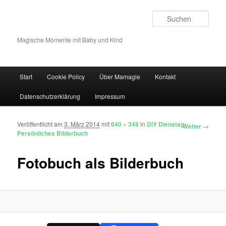
Such
Magische Momente mit Baby und Kind
Hauptmenü
Start
Cookie Policy
Über Mamagie
Kontakt
Zum Inhalt wechseln
Zum sekundären Inhalt wechseln
Datenschutzerklärung
Impressum
Veröffentlicht am
3. März 2014
mit
640 × 348
in
DIY Dienstag:
Bilder-Navigation
Weiter →
Persönliches Bilderbuch
Fotobuch als Bilderbuch