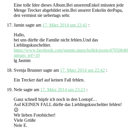
Eine tolle Idee dieses Album.Bei unseremEnkel müssten jede
Menge Trecker abgebildet sein.Bei unserer Enkelin derPapa,
den vermisst sie uebertags sehr.
Jamin
sagte am
17. März 2014 um 22:41
:
Hallo,
bei uns dürfte die Familie nicht fehlen.Und das
Lieblingskuscheltier.
https://www.facebook.com/jasmin.marschollek/posts/4705064
stream_ref=10
lg Jasmin
Svenja Brunner
sagte am
17. März 2014 um 22:42
:
Ein Trecker darf auf keinen Fall fehlen.
Nele
sagte am
17. März 2014 um 23:23
:
Ganz schnell hüpfe ich noch in den Lostopf…
Auf KEINEN FALL dürfte das Lieblingskuscheltier fehlen!
😉
Wir lieben Fotobücher!
Viele Grüße
Nele E.