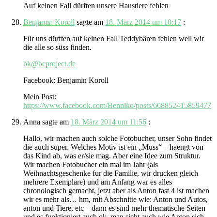
Auf keinen Fall dürften unsere Haustiere fehlen
Benjamin Koroll
sagte am
18. März 2014 um 10:17
:
Für uns dürften auf keinen Fall Teddybären fehlen weil wir
die alle so süss finden.
bk@bcproject.de
Facebook: Benjamin Koroll
Mein Post:
https://www.facebook.com/Benniko/posts/608852415859477
Anna
sagte am
18. März 2014 um 11:56
:
Hallo, wir machen auch solche Fotobucher, unser Sohn findet
die auch super. Welches Motiv ist ein „Muss“ – haengt von
das Kind ab, was er/sie mag. Aber eine Idee zum Struktur.
Wir machen Fotobucher ein mal im Jahr (als
Weihnachtsgeschenke fur die Familie, wir drucken gleich
mehrere Exemplare) und am Anfang war es alles
chronologisch gemacht, jetzt aber als Anton fast 4 ist machen
wir es mehr als… hm, mit Abschnitte wie: Anton und Autos,
anton und Tiere, etc – dann es sind mehr thematische Seiten
und es funktioniert auch ok, man sieht auch wie Anton sich