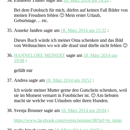
Elisabeth Thaller
sagte am
18. März 2014 um 14:20
:
Bei dem Fotobuch für mich, dürfen auf keinen Fall Bilder von
meinen Freudnen fehlen 🙂 Mein erster Urlaub,
Geburtstage… etc.
Anneke Janßen
sagte am
18. März 2014 um 15:32
:
Dieses Buch würde ich meiner Oma schenken und das Bild
von Weihnachten wo wir alle drauf sind dürfte nicht fehlen 🙂
HANNELORE MEINERT
sagte am
18. März 2014 um
19:08
:
gefällt mir
Andrea
sagte am
18. März 2014 um 19:52
:
Ich würde meiner Mutter gerne den Gutschein schenken, weil
sie im Moment vernarrt in Fotobücher ist. 🙂 Am liebsten
macht sie welche von Urlauben oder ihren Hunden.
Svenja Brunner
sagte am
18. März 2014 um 20:04
:
https://www.facebook.com/svenja.brunner.98?ref=tn_tnmn