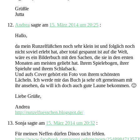
Grüßle
Jutta
Andrea
sagte am
15. März 2014 um 20:25
:
Hallo,
da mein Runzelfüßchen noch sehr klein ist und folglich noch
nicht soviel erlebt hat, aber total gespannt ist auf die Welt,
wäre es ein Bilderbuch mit den Sachen, die sie in den ersten
Monaten am meisten geliebt hat. Ihrem Spielebogen, ihrer
Spieluhr und ihrem Schlafsack.
Und aufs Cover gehört ein Foto von ihrem schönsten
Lächeln. Ich werde mir das Buch ja sehr oft gemeinsam mit
ihr ansehen, da will ich doch auch gute Laune bekommen. 🙂
Liebe Grüße,
Andrea
http://runzelfuesschen.blogspot.de/
Sonja
sagte am
15. März 2014 um 20:32
:
Für meinen Neffen dürfen Dinos nicht fehlen.
https://www.facebook.com/sonni.oehme/posts/2548984713573