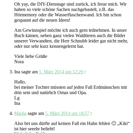
Oh yay, die DIY-Dienstage sind zurück, ich freue mich. Wir
haben so viele schöne Sachen nachgebastelt, z.B. das
Hörmemory oder die Wasserflaschenwand. Ich bin schon
gespannt auf die neuen Ideen!
Am Gewinnspiel möchte ich auch gern teilnehmen. In unser
Buch kämen, neben ganz vielen Waldtieren auch die Bilder
unserer Verwandten, die Herr Schnubb leider gar nicht mehr,
oder nur sehr kurz kennengelernt hat.
Viele liebe Grüße
Nora
Ina
sagte am
5. März 2014 um 12:29
:
Hallo,
bei meiner Tochter müssten auf jeden Fall Erdmännchen mit
drin sein und natürlich Omas und Opa.
Lg
Ina
Marlia
sagte am
5. März 2014 um 18:57
:
Also bei uns dürfte auf keinen Fall ein Hahn fehlen 🙂 „Kiki“
ist hier seeehr beliebt!