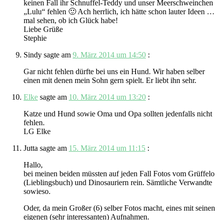
keinen Fall ihr Schnuffel-Teddy und unser Meerschweinchen
„Lulu“ fehlen 🙂 Ach herrlich, ich hätte schon lauter Ideen …
mal sehen, ob ich Glück habe!
Liebe Grüße
Stephie
Sindy
sagte am
9. März 2014 um 14:50
:
Gar nicht fehlen dürfte bei uns ein Hund. Wir haben selber
einen mit denen mein Sohn gern spielt. Er liebt ihn sehr.
Elke
sagte am
10. März 2014 um 13:20
:
Katze und Hund sowie Oma und Opa sollten jedenfalls nicht
fehlen.
LG Elke
Jutta
sagte am
15. März 2014 um 11:15
:
Hallo,
bei meinen beiden müssten auf jeden Fall Fotos vom Grüffelo
(Lieblingsbuch) und Dinosauriern rein. Sämtliche Verwandte
sowieso.
Oder, da mein Großer (6) selber Fotos macht, eines mit seinen
eigenen (sehr interessanten) Aufnahmen.