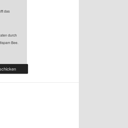
fft das
aten durch
ntispam Bee.