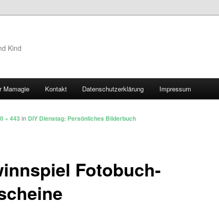
nd Kind
r Mamagie
Kontakt
Datenschutzerklärung
Impressum
hseln
0 × 443
in
DIY Dienstag: Persönliches Bilderbuch
innspiel Fotobuch-
scheine