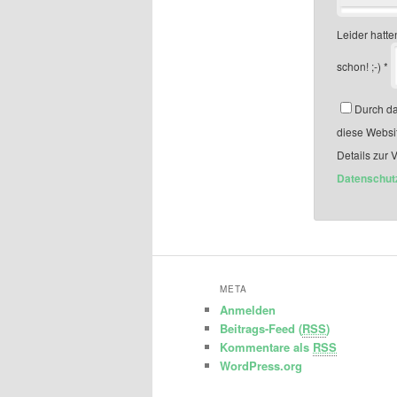
Leider hatten
schon! ;-)
*
Durch da
diese Websi
Details zur 
Datenschut
META
Anmelden
Beitrags-Feed (
RSS
)
Kommentare als
RSS
WordPress.org