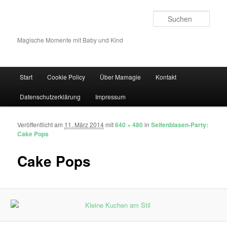
Such
Magische Momente mit Baby und Kind
Hauptmenü
Start
Cookie Policy
Über Mamagie
Kontakt
Zum Inhalt wechseln
Zum sekundären Inhalt wechseln
Datenschutzerklärung
Impressum
Veröffentlicht am
11. März 2014
mit
640 × 480
in
Seifenblasen-Party:
Bilder-Navigation
Cake Pops
Cake Pops