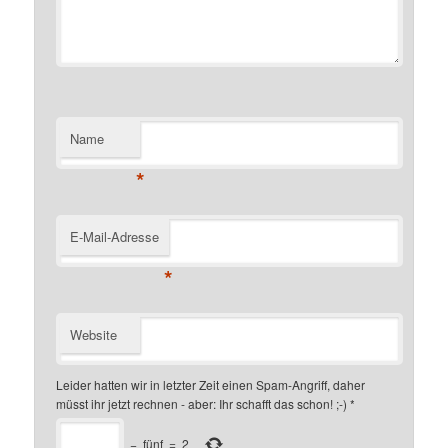
Name
*
E-Mail-Adresse
*
Website
Leider hatten wir in letzter Zeit einen Spam-Angriff, daher
müsst ihr jetzt rechnen - aber: Ihr schafft das schon! ;-)
*
−
fünf
=
2