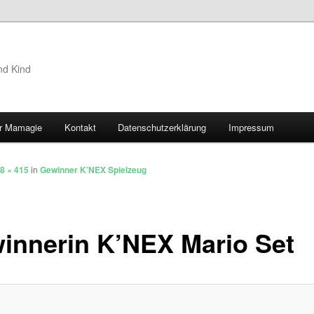
nd Kind
r Mamagie
Kontakt
Datenschutzerklärung
Impressum
hseln
8 × 415
in
Gewinner K’NEX Spielzeug
innerin K’NEX Mario Set