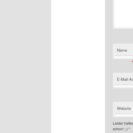
Name
E-Mail-A
Website
Leider hatten
schon! ;-)
*