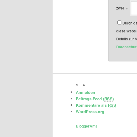
zwei
+
Durch da
diese Websi
Details zur 
Datenschut
META
Anmelden
Beitrags-Feed (
RSS
)
Kommentare als
RSS
WordPress.org
BloggerAmt