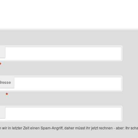
*
dresse
*
 wir in letzter Zeit einen Spam-Angriff, daher müsst ihr jetzt rechnen - aber: Ihr scha