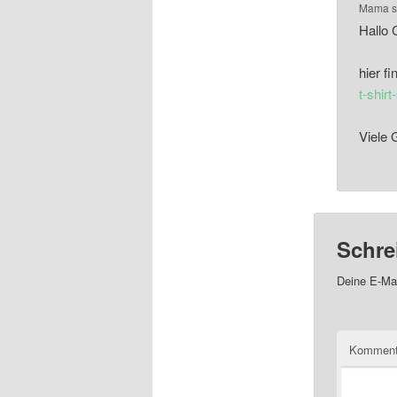
Mama
s
Hallo 
hier f
t-shir
Viele 
Schre
Deine E-Mai
Komment