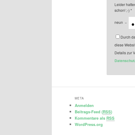
Leider hatten
schon! ;-)
*
neun
−
Durch da
diese Websi
Details zur 
Datenschut
META
Anmelden
Beitrags-Feed (
RSS
)
Kommentare als
RSS
WordPress.org