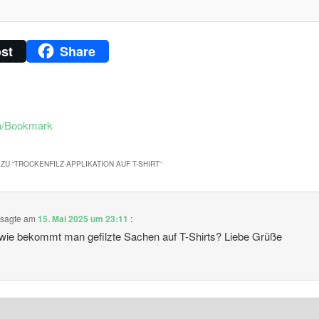
st
Share
n/Bookmark
ZU “
TROCKENFILZ-APPLIKATION AUF T-SHIRT
”
sagte am
15. Mai 2025 um 23:11
:
 wie bekommt man gefilzte Sachen auf T-Shirts? Liebe Grüße