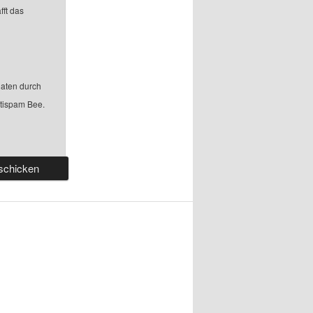
fft das
aten durch
ntispam Bee.