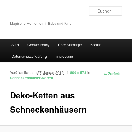
Such
Magische Momente mit Baby und Kind
Hauptmenü
Start
Cookie Policy
Über Mamagie
Kontakt
Zum Inhalt wechseln
Zum sekundären Inhalt wechseln
Datenschutzerklärung
Impressum
Veröffentlicht am
27. Januar 2019
mit
800 × 578
in
Bilder-Navigation
← Zurück
Schneckenhäuser-Ketten
Deko-Ketten aus
Schneckenhäusern