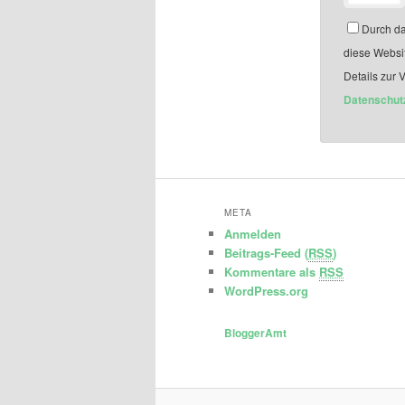
Durch da
diese Websi
Details zur 
Datenschut
META
Anmelden
Beitrags-Feed (
RSS
)
Kommentare als
RSS
WordPress.org
BloggerAmt