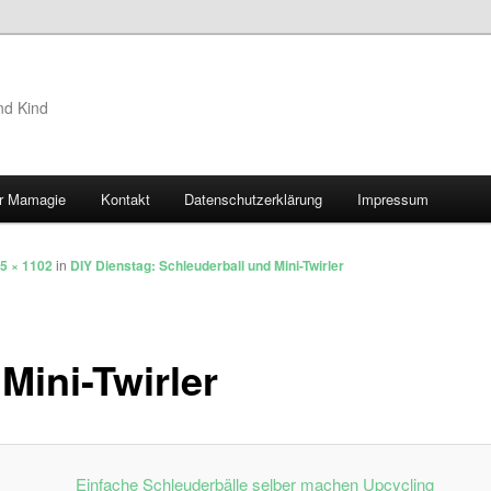
nd Kind
r Mamagie
Kontakt
Datenschutzerklärung
Impressum
hseln
5 × 1102
in
DIY Dienstag: Schleuderball und Mini-Twirler
Mini-Twirler