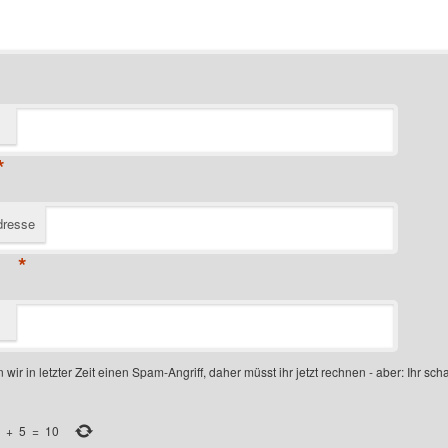
*
dresse
*
 wir in letzter Zeit einen Spam-Angriff, daher müsst ihr jetzt rechnen - aber: Ihr scha
+
5
=
10