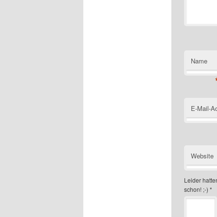
Name
E-Mail-A
Website
Leider hatten
schon! ;-)
*