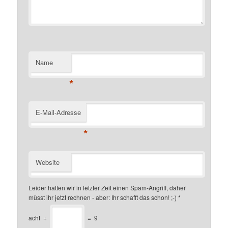
Name
*
E-Mail-Adresse
*
Website
Leider hatten wir in letzter Zeit einen Spam-Angriff, daher
müsst ihr jetzt rechnen - aber: Ihr schafft das schon! ;-)
*
acht
+
=
9