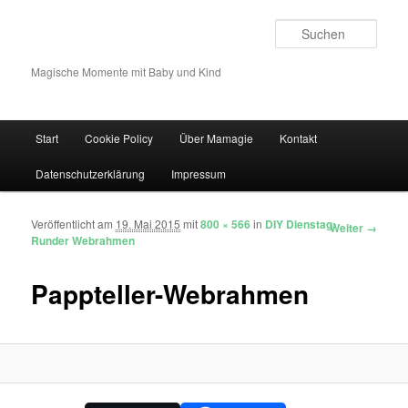
Such
Magische Momente mit Baby und Kind
Hauptmenü
Start
Cookie Policy
Über Mamagie
Kontakt
Zum Inhalt wechseln
Zum sekundären Inhalt wechseln
Datenschutzerklärung
Impressum
Veröffentlicht am
19. Mai 2015
mit
800 × 566
in
DIY Dienstag:
Bilder-Navigation
Weiter →
Runder Webrahmen
Pappteller-Webrahmen