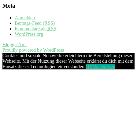
Meta
Anmelden
Beitrags-Feed (
RSS
)
Kommentare als
RSS
WordPress.org
BloggerAmt
Proudly powered by WordPress
Cookies und soziale Netzwerke erleichtern die Bereitstellung dieser
Webseite. Mit der Nutzung dieser Webseite erklärst du dich mit dem
Einsatz dieser Technologien einverstanden.
OK
Weiterlesen