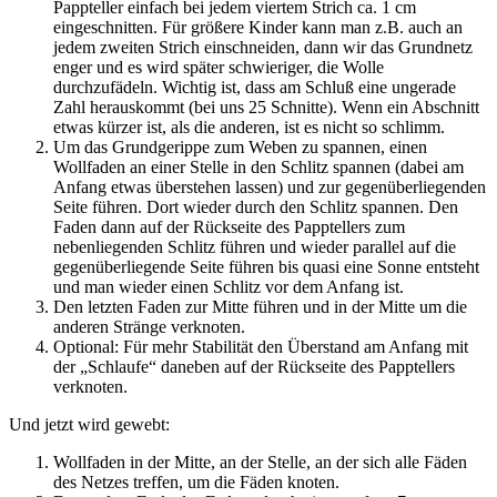
Pappteller einfach bei jedem viertem Strich ca. 1 cm
eingeschnitten. Für größere Kinder kann man z.B. auch an
jedem zweiten Strich einschneiden, dann wir das Grundnetz
enger und es wird später schwieriger, die Wolle
durchzufädeln. Wichtig ist, dass am Schluß eine ungerade
Zahl herauskommt (bei uns 25 Schnitte). Wenn ein Abschnitt
etwas kürzer ist, als die anderen, ist es nicht so schlimm.
Um das Grundgerippe zum Weben zu spannen, einen
Wollfaden an einer Stelle in den Schlitz spannen (dabei am
Anfang etwas überstehen lassen) und zur gegenüberliegenden
Seite führen. Dort wieder durch den Schlitz spannen. Den
Faden dann auf der Rückseite des Papptellers zum
nebenliegenden Schlitz führen und wieder parallel auf die
gegenüberliegende Seite führen bis quasi eine Sonne entsteht
und man wieder einen Schlitz vor dem Anfang ist.
Den letzten Faden zur Mitte führen und in der Mitte um die
anderen Stränge verknoten.
Optional: Für mehr Stabilität den Überstand am Anfang mit
der „Schlaufe“ daneben auf der Rückseite des Papptellers
verknoten.
Und jetzt wird gewebt:
Wollfaden in der Mitte, an der Stelle, an der sich alle Fäden
des Netzes treffen, um die Fäden knoten.