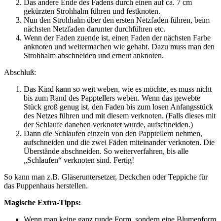
Das andere Ende des Fadens durch einen auf ca. 7 cm
gekürzten Strohhalm führen und festknoten.
Nun den Strohhalm über den ersten Netzfaden führen, beim
nächsten Netzfaden darunter durchführen etc.
Wenn der Faden zuende ist, einen Faden der nächsten Farbe
anknoten und weitermachen wie gehabt. Dazu muss man den
Strohhalm abschneiden und erneut anknoten.
Abschluß:
Das Kind kann so weit weben, wie es möchte, es muss nicht
bis zum Rand des Papptellers weben. Wenn das gewebte
Stück groß genug ist, den Faden bis zum losen Anfangsstück
des Netzes führen und mit diesem verknoten. (Falls dieses mit
der Schlaufe daneben verknotet wurde, aufschneiden.)
Dann die Schlaufen einzeln von den Papptellern nehmen,
aufschneiden und die zwei Fäden miteinander verknoten. Die
Überstände abschneiden. So weiterverfahren, bis alle
„Schlaufen“ verknoten sind. Fertig!
So kann man z.B. Gläseruntersetzer, Deckchen oder Teppiche für
das Puppenhaus herstellen.
Magische Extra-Tipps:
Wenn man keine ganz runde Form, sondern eine Blumenform