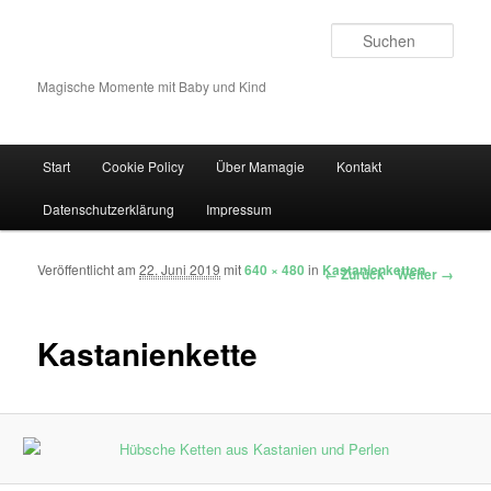
Such
Magische Momente mit Baby und Kind
Hauptmenü
Start
Cookie Policy
Über Mamagie
Kontakt
Zum Inhalt wechseln
Zum sekundären Inhalt wechseln
Datenschutzerklärung
Impressum
Veröffentlicht am
22. Juni 2019
mit
640 × 480
in
Kastanienketten
Bilder-Navigation
← Zurück
Weiter →
Kastanienkette