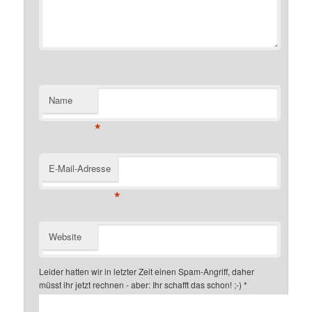
Name
*
E-Mail-Adresse
*
Website
Leider hatten wir in letzter Zeit einen Spam-Angriff, daher
müsst ihr jetzt rechnen - aber: Ihr schafft das schon! ;-)
*