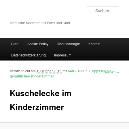
Such
Magische Momente mit Baby und Kind
Hauptmenü
Start
Cookie Policy
Über Mamagie
Kontakt
Zum Inhalt wechseln
Zum sekundären Inhalt wechseln
Datenschutzerklärung
Impressum
Veröffentlicht am
1. Oktober 2015
mit
640 × 480
in
7 Tipps für ein
Bilder-Navigation
Weiter →
gemütliches Kinderzimmer
Kuschelecke im
Kinderzimmer