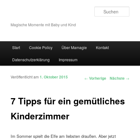
Such
Magische Momente mit Baby und Kind
Hauptmenü
Start
Cookie Policy
Über Mamagie
Kontakt
Zum Inhalt wechseln
Zum sekundären Inhalt wechseln
Datenschutzerklärung
Impressum
Veröffentlicht am
1. Oktober 2015
Artikelnavigation
←
Vorherige
Nächste
→
7 Tipps für ein gemütliches
Kinderzimmer
Im Sommer spielt die Elfe am liebsten draußen. Aber jetzt