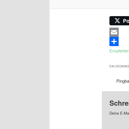
Po
Email
Empfehle
EIN GEDANKE
Pingb
Schre
Deine E-Mai