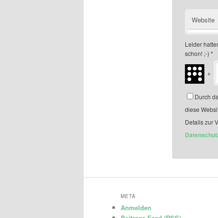
Website
Leider hatten
schon! ;-)
*
+
Durch da
diese Websi
Details zur 
Datenschut
META
Anmelden
Beitrags-Feed (
RSS
)