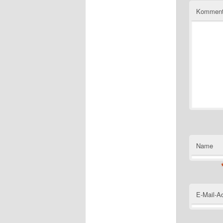
Komment
Name
E-Mail-A