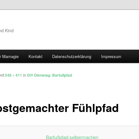
nd Kind
r Mamagie
Kontakt
Datenschutzerklärung
Impressum
hseln
mit
548 × 411
in
DIY Dienstag: Barfußpfad
bstgemachter Fühlpfad