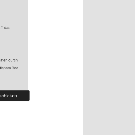
fft das
aten durch
ntispam Bee.