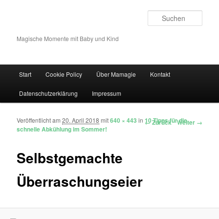
Such
Magische Momente mit Baby und Kind
Hauptmenü
Start
Cookie Policy
Über Mamagie
Kontakt
Zum Inhalt wechseln
Zum sekundären Inhalt wechseln
Datenschutzerklärung
Impressum
Veröffentlicht am
20. April 2018
mit
640 × 443
in
10 Tipps für die
Bilder-Navigation
← Zurück
Weiter →
schnelle Abkühlung im Sommer!
Selbstgemachte
Überraschungseier