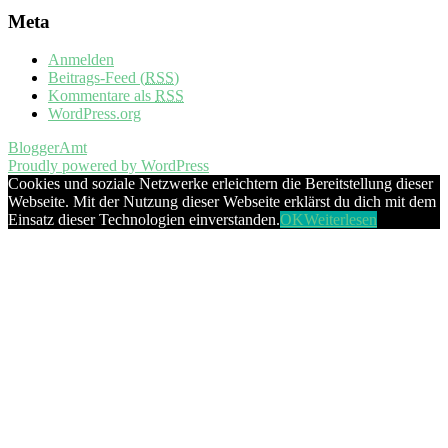
Meta
Anmelden
Beitrags-Feed (
RSS
)
Kommentare als
RSS
WordPress.org
BloggerAmt
Proudly powered by WordPress
Cookies und soziale Netzwerke erleichtern die Bereitstellung dieser
Webseite. Mit der Nutzung dieser Webseite erklärst du dich mit dem
Einsatz dieser Technologien einverstanden.
OK
Weiterlesen