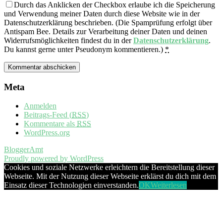
Durch das Anklicken der Checkbox erlaube ich die Speicherung
und Verwendung meiner Daten durch diese Website wie in der
Datenschutzerklärung beschrieben. (Die Spamprüfung erfolgt über
Antispam Bee. Details zur Verarbeitung deiner Daten und deinen
Widerrufsmöglichkeiten findest du in der
Datenschutzerklärung
.
Du kannst gerne unter Pseudonym kommentieren.)
*
Meta
Anmelden
Beitrags-Feed (
RSS
)
Kommentare als
RSS
WordPress.org
BloggerAmt
Proudly powered by WordPress
Cookies und soziale Netzwerke erleichtern die Bereitstellung dieser
Webseite. Mit der Nutzung dieser Webseite erklärst du dich mit dem
Einsatz dieser Technologien einverstanden.
OK
Weiterlesen