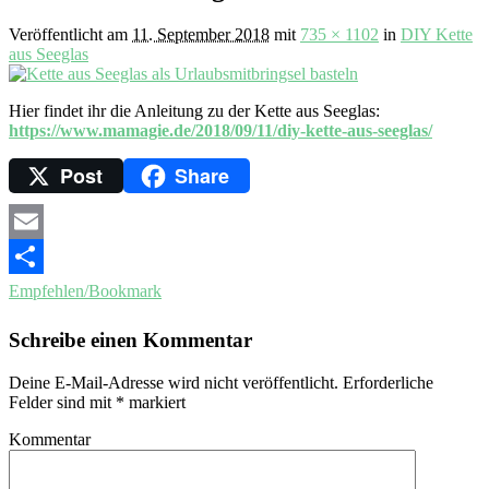
Veröffentlicht am
11. September 2018
mit
735 × 1102
in
DIY Kette
aus Seeglas
Hier findet ihr die Anleitung zu der Kette aus Seeglas:
https://www.mamagie.de/2018/09/11/diy-kette-aus-seeglas/
Post
Share
Email
Empfehlen/Bookmark
Schreibe einen Kommentar
Deine E-Mail-Adresse wird nicht veröffentlicht.
Erforderliche
Felder sind mit
*
markiert
Kommentar