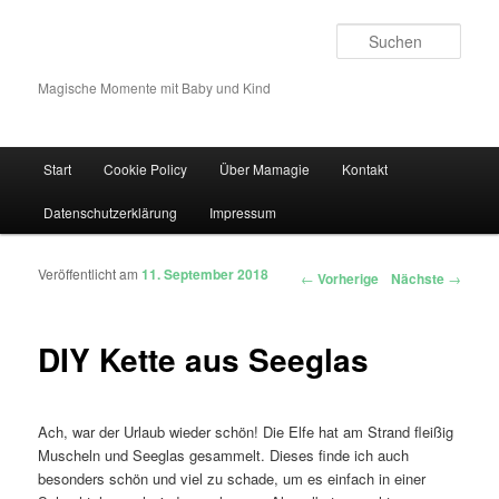
Such
Magische Momente mit Baby und Kind
Hauptmenü
Start
Cookie Policy
Über Mamagie
Kontakt
Zum Inhalt wechseln
Zum sekundären Inhalt wechseln
Datenschutzerklärung
Impressum
Veröffentlicht am
11. September 2018
Artikelnavigation
←
Vorherige
Nächste
→
DIY Kette aus Seeglas
Ach, war der Urlaub wieder schön! Die Elfe hat am Strand fleißig
Muscheln und Seeglas gesammelt. Dieses finde ich auch
besonders schön und viel zu schade, um es einfach in einer