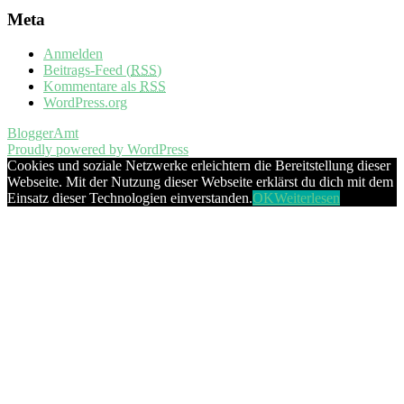
Meta
Anmelden
Beitrags-Feed (
RSS
)
Kommentare als
RSS
WordPress.org
BloggerAmt
Proudly powered by WordPress
Cookies und soziale Netzwerke erleichtern die Bereitstellung dieser
Webseite. Mit der Nutzung dieser Webseite erklärst du dich mit dem
Einsatz dieser Technologien einverstanden.
OK
Weiterlesen