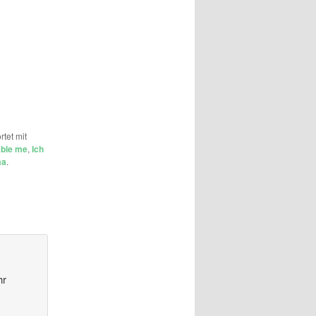
tet mit
able me
,
Ich
ma
.
hr