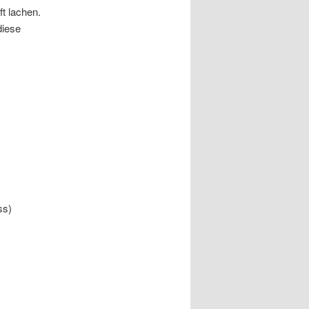
ft lachen.
diese
ss)