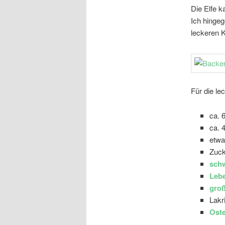
Die Elfe k
Ich hingeg
leckeren 
Für die le
ca. 
ca. 
etwa
Zuck
schw
Lebe
gro
Lakr
Oste