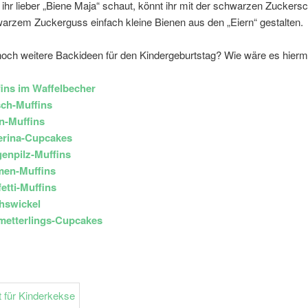
s ihr lieber „Biene Maja“ schaut, könnt ihr mit der schwarzen Zuckersc
arzem Zuckerguss einfach kleine Bienen aus den „Eiern“ gestalten.
noch weitere Backideen für den Kindergeburtstag? Wie wäre es hiermi
ins im Waffelbecher
ch-Muffins
n-Muffins
erina-Cupcakes
genpilz-Muffins
men-Muffins
etti-Muffins
hswickel
metterlings-Cupcakes