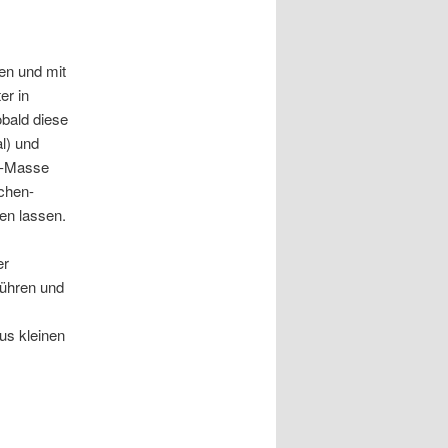
ßen und mit
er in
bald diese
l) und
ow-Masse
chen-
en lassen.
er
rühren und
us kleinen