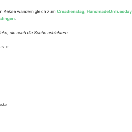
gen Kekse wandern gleich zum
Creadienstag
,
HandmadeOnTuesday
sdingen
.
Links, die euch die Suche erleichtern.
OSTS:
ecke