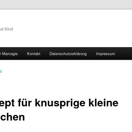
nd Kind
r Mamagie
Kontakt
Datenschutzerklärung
Impressum
hseln
18
ept für knusprige kleine
lchen