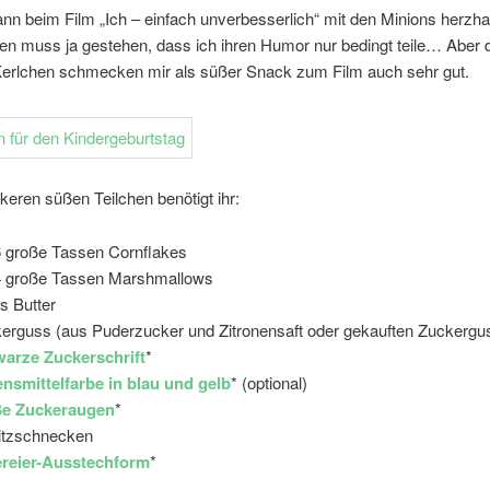
ann beim Film „Ich – einfach unverbesserlich“ mit den Minions herzha
en muss ja gestehen, dass ich ihren Humor nur bedingt teile… Aber 
Kerlchen schmecken mir als süßer Snack zum Film auch sehr gut.
ckeren süßen Teilchen benötigt ihr:
6 große Tassen Cornflakes
4 große Tassen Marshmallows
s Butter
erguss (aus Puderzucker und Zitronensaft oder gekauften Zuckergu
arze Zuckerschrift
*
nsmittelfarbe in blau und gelb
* (optional)
ße Zuckeraugen
*
itzschnecken
reier-Ausstechform
*