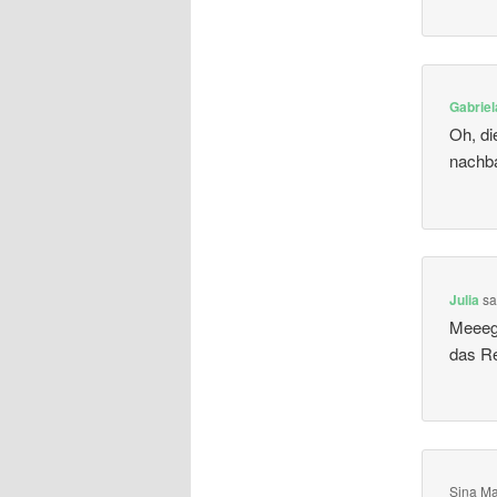
Gabriel
Oh, di
nachb
Julia
sa
Meeega
das R
Sina Ma