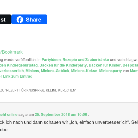
st
Share
n/Bookmark
ag wurde veröffentlicht in
Partyideen
,
Rezepte und Zaubertränke
und verschlagwor
den Kindergeburtstag
,
Backen für die Kinderparty
,
Backen für Kinder
,
Despict
nverbesserlich
,
Minions
,
Minions-Gebäck
,
Minions-Kekse
,
Minionsparty
von
Ma
 Link zum Eintrag
.
ZU “
REZEPT FÜR KNUSPRIGE KLEINE KERLCHEN
”
eht online
sagte am
25. September 2018 um 10:06
:
ck ich nach und dann schauen wir „Ich, einfach unverbesserlich“. Se
Idee.