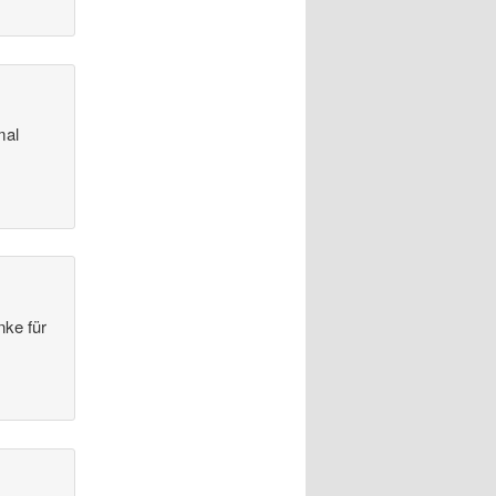
mal
nke für