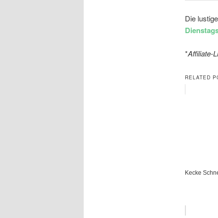
Die lusti
Dienstag
*
Affiliate-
RELATED P
Kecke Schn