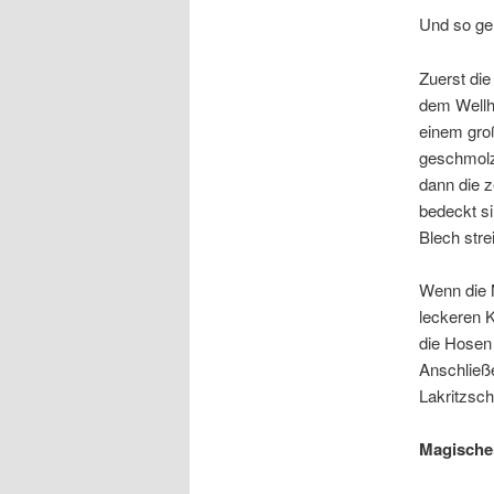
Und so geh
Zuerst die
dem Wellho
einem gro
geschmolze
dann die z
bedeckt s
Blech stre
Wenn die M
leckeren 
die Hosen 
Anschließ
Lakritzsc
Magischer