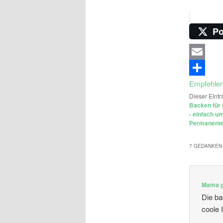
Po
Email
Empfehle
Dieser Eintr
Backen für 
- einfach u
Permanenter
7 GEDANKEN 
Mama g
Die ba
coole 