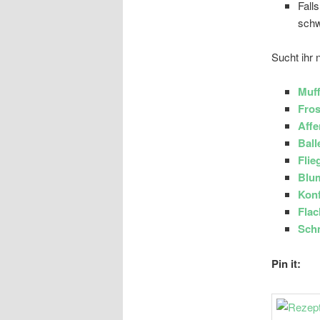
Fall
schw
Sucht ihr 
Muff
Fros
Affe
Ball
Flie
Blu
Konf
Flac
Sch
Pin it: