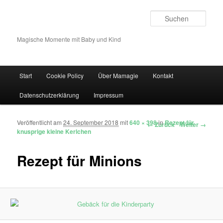
Such
Magische Momente mit Baby und Kind
Hauptmenü
Start
Cookie Policy
Über Mamagie
Kontakt
Zum Inhalt wechseln
Zum sekundären Inhalt wechseln
Datenschutzerklärung
Impressum
Veröffentlicht am
24. September 2018
mit
640 × 398
in
Rezept für
Bilder-Navigation
← Zurück
Weiter →
knusprige kleine Kerlchen
Rezept für Minions