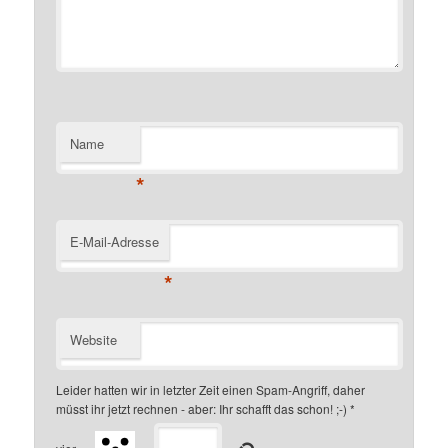
Name
*
E-Mail-Adresse
*
Website
Leider hatten wir in letzter Zeit einen Spam-Angriff, daher
müsst ihr jetzt rechnen - aber: Ihr schafft das schon! ;-)
*