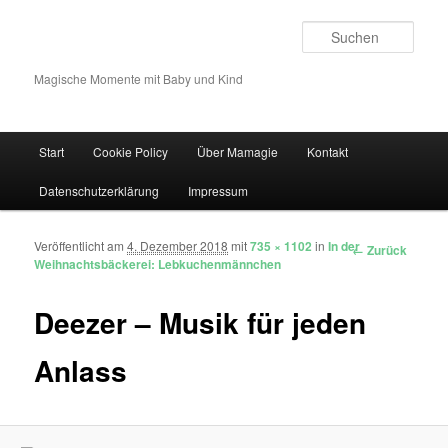
Such
Magische Momente mit Baby und Kind
Hauptmenü
Start
Cookie Policy
Über Mamagie
Kontakt
Zum Inhalt wechseln
Zum sekundären Inhalt wechseln
Datenschutzerklärung
Impressum
Veröffentlicht am
4. Dezember 2018
mit
735 × 1102
in
In der
Bilder-Navigation
← Zurück
Weihnachtsbäckerei: Lebkuchenmännchen
Deezer – Musik für jeden
Anlass