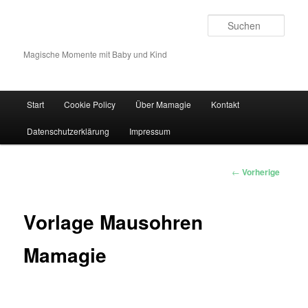
Such
Magische Momente mit Baby und Kind
Hauptmenü
Start
Cookie Policy
Über Mamagie
Kontakt
Zum Inhalt wechseln
Zum sekundären Inhalt wechseln
Datenschutzerklärung
Impressum
Artikelnavigation
←
Vorherige
Vorlage Mausohren
Mamagie