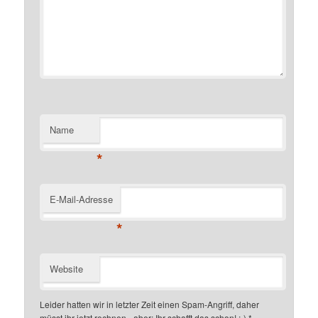
Name
*
E-Mail-Adresse
*
Website
Leider hatten wir in letzter Zeit einen Spam-Angriff, daher
müsst ihr jetzt rechnen - aber: Ihr schafft das schon! ;-)
*