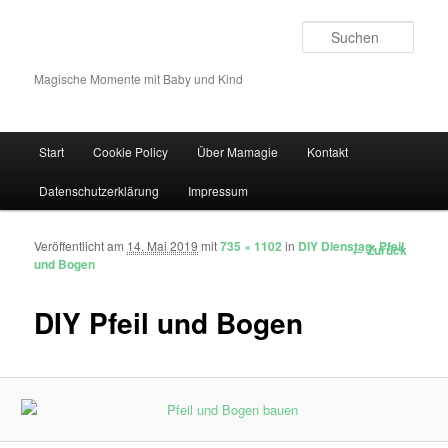
Such
Magische Momente mit Baby und Kind
Hauptmenü
Start
Cookie Policy
Über Mamagie
Kontakt
Zum Inhalt wechseln
Zum sekundären Inhalt wechseln
Datenschutzerklärung
Impressum
Veröffentlicht am
14. Mai 2019
mit
735 × 1102
in
DIY Dienstag: Pfeil
Bilder-Navigation
← Zurück
und Bogen
DIY Pfeil und Bogen