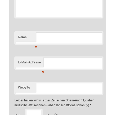
Name
*
E-Mail-Adresse
*
Website
Leider hatten wir in letzter Zeit einen Spam-Angriff, daher
müsst ihr jetzt rechnen - aber: Ihr schafft das schon! ;-)
*