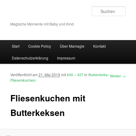
Such
Magische Momente mit Baby und Kind
Hauptmenü
Start
Cookie Policy
Über Mamagie
Kontakt
Zum Inhalt wechseln
Zum sekundären Inhalt wechseln
Datenschutzerklärung
Impressum
Veröffentlicht am
21. Mai 2019
mit
640 × 427
in
Butterkeks-
Bilder-Navigation
Weiter →
Fliesenkuchen
Fliesenkuchen mit
Butterkeksen