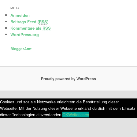
META
Anmelden
Beitrags-Feed (
RSS
)
Kommentare als
RSS
WordPress.org
BloggerAmt
Proudly powered by WordPress
Cookies und soziale Netzwerke erleichtern die Bereitstellung dieser
Webseite. Mit der Nutzung dieser Webseite erklärst du dich mit dem Einsatz
dieser Technologien einverstanden.
OK
Weiterlesen