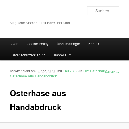
Such
Magische Momente mit Baby und Kind
Hauptmenü
Start
Cookie Policy
Über Mamagie
Kontakt
Zum Inhalt wechseln
Zum sekundären Inhalt wechseln
Datenschutzerklärung
Impressum
Veröffentlicht am
6. April 2020
mit
940 × 788
in
DIY Osterkarte:
Bilder-Navigation
Weiter →
Osterhase aus Handabdruck
Osterhase aus
Handabdruck