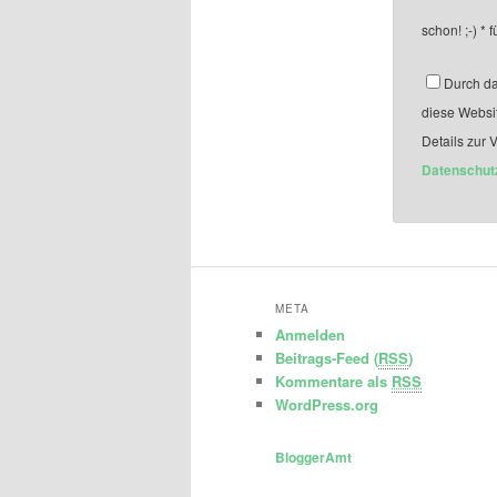
schon! ;-)
*
f
Durch da
diese Websi
Details zur 
Datenschut
META
Anmelden
Beitrags-Feed (
RSS
)
Kommentare als
RSS
WordPress.org
BloggerAmt