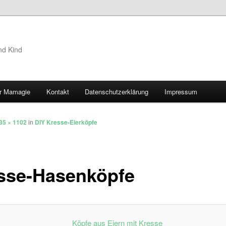
nd Kind
r Mamagie
Kontakt
Datenschutzerklärung
Impressum
hseln
35 × 1102
in
DIY Kresse-Eierköpfe
sse-Hasenköpfe