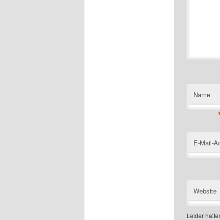
Name
E-Mail-A
Website
Leider hatten