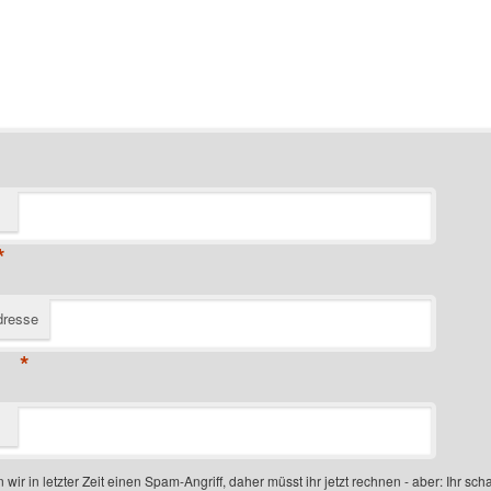
*
dresse
*
 wir in letzter Zeit einen Spam-Angriff, daher müsst ihr jetzt rechnen - aber: Ihr scha