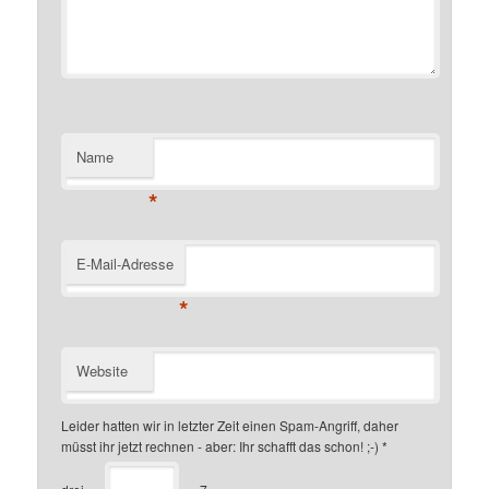
Name
*
E-Mail-Adresse
*
Website
Leider hatten wir in letzter Zeit einen Spam-Angriff, daher
müsst ihr jetzt rechnen - aber: Ihr schafft das schon! ;-)
*