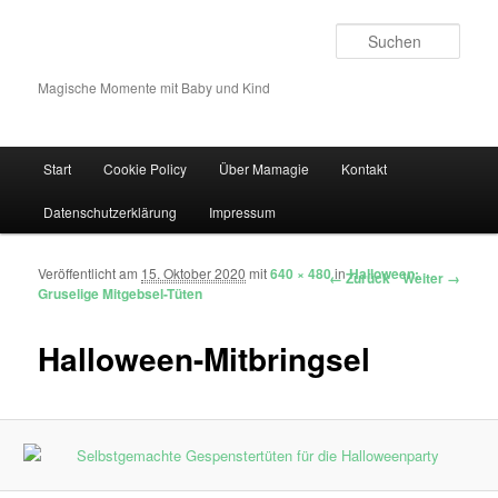
Such
Magische Momente mit Baby und Kind
Hauptmenü
Start
Cookie Policy
Über Mamagie
Kontakt
Zum Inhalt wechseln
Zum sekundären Inhalt wechseln
Datenschutzerklärung
Impressum
Veröffentlicht am
15. Oktober 2020
mit
640 × 480
in
Halloween:
Bilder-Navigation
← Zurück
Weiter →
Gruselige Mitgebsel-Tüten
Halloween-Mitbringsel