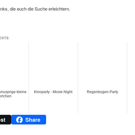
Links, die euch die Suche erleichtern.
OSTS:
 knusprige kleine
Kinoparty - Movie Night
Regenbogen-Party
erlchen
st
Share