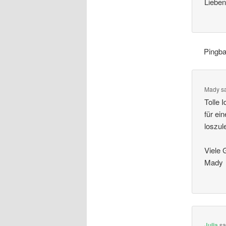
Lieben
Pingb
Mady
s
Tolle 
für ei
loszul
Viele 
Mady
Julia
sa