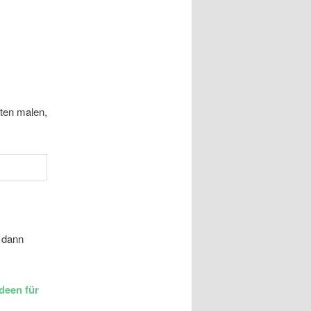
üten malen,
e dann
Ideen für