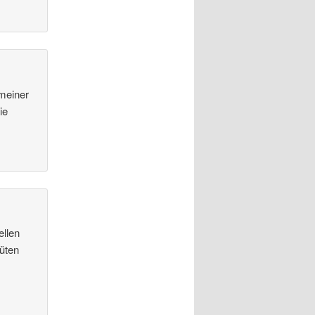
 meiner
ie
ellen
Tüten
e