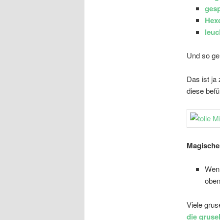
gesp
Hexe
leuc
Und so geh
Das ist ja
diese befü
Magischer
Wenn
oben
Viele grus
die gruse