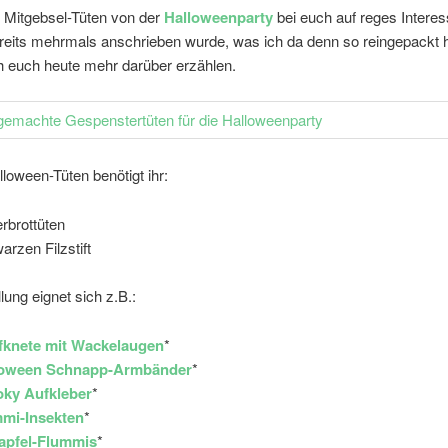
 Mitgebsel-Tüten von der
Halloweenparty
bei euch auf reges Intere
ereits mehrmals anschrieben wurde, was ich da denn so reingepackt 
h euch heute mehr darüber erzählen.
lloween-Tüten benötigt ihr:
erbrottüten
arzen Filzstift
lung eignet sich z.B.:
fknete mit Wackelaugen
*
loween Schnapp-Armbänder
*
oky Aufkleber
*
mi-Insekten
*
apfel-Flummis
*