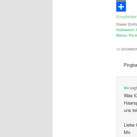
Email
Empfehle
Dieser Eintr
Halloween
,
Mama
.
Perm
12 GEDANKEN
Pingb
Mo
sag
Was fü
Haarsp
uns te
Liebe
Mo