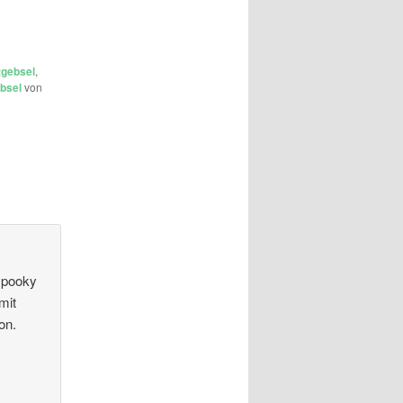
tgebsel
,
bsel
von
 spooky
mit
on.