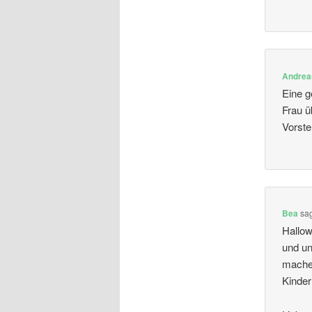
Andrea
Eine g
Frau ü
Vorste
Bea
sa
Hallow
und un
machen
Kinder