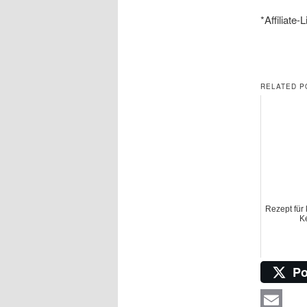
*Affiliate-
RELATED P
Rezept für
K
Po