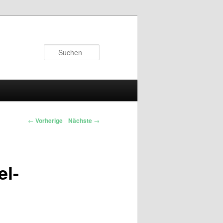
Suchen
←
Vorherige
Nächste
→
el-