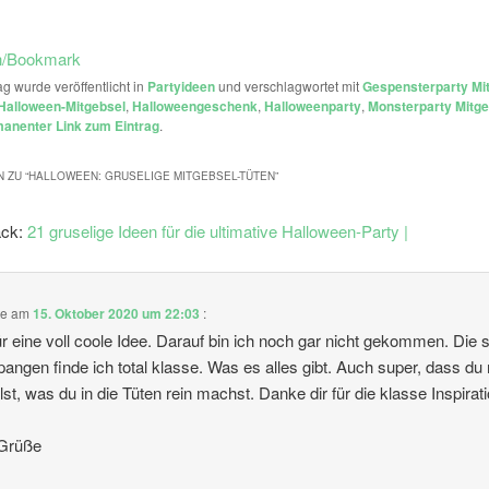
n/Bookmark
ag wurde veröffentlicht in
Partyideen
und verschlagwortet mit
Gespensterparty Mi
Halloween-Mitgebsel
,
Halloweengeschenk
,
Halloweenparty
,
Monsterparty Mitge
anenter Link zum Eintrag
.
 ZU “
HALLOWEEN: GRUSELIGE MITGEBSEL-TÜTEN
”
ack:
21 gruselige Ideen für die ultimative Halloween-Party |
te am
15. Oktober 2020 um 22:03
:
r eine voll coole Idee. Darauf bin ich noch gar nicht gekommen. Die
angen finde ich total klasse. Was es alles gibt. Auch super, dass du 
ilst, was du in die Tüten rein machst. Danke dir für die klasse Inspirati
 Grüße