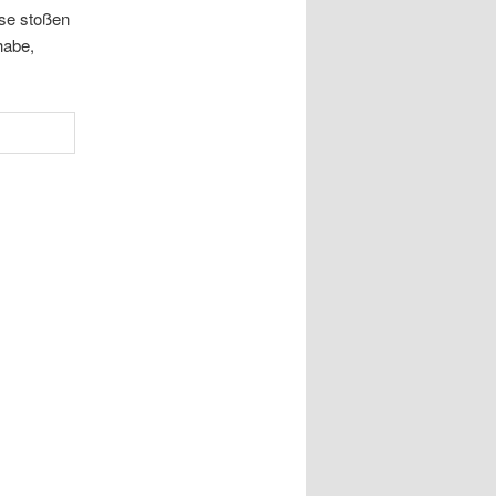
sse stoßen
habe,