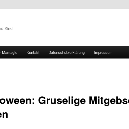
nd Kind
r Mamagie
Kontakt
Datenschutzerklärung
Impressum
hseln
loween: Gruselige Mitgebs
en