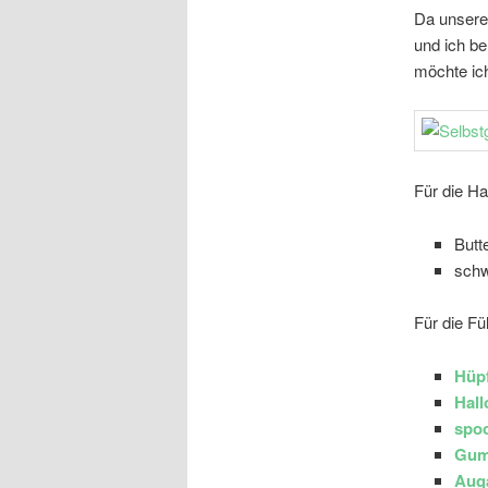
Da unsere
und ich b
möchte ic
Für die Ha
Butt
schw
Für die Fül
Hüp
Hal
spo
Gum
Aug