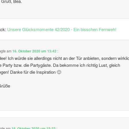
 Gruß, Bea.
ack:
Unsere Glücksmomente 42/2020 - Ein bisschen Fernweh!
agte am
16. Oktober 2020 um 13:42
:
Idee! Ich würde sie allerdings nicht an der Tür anbieten, sondern wirkli
ne Party bzw. die Partygäste. Da bekomme ich richtig Lust, gleich
egen! Danke für die Inspiration 🙂
Grüße
gte am
16. Oktober 2020 um 15:32
: