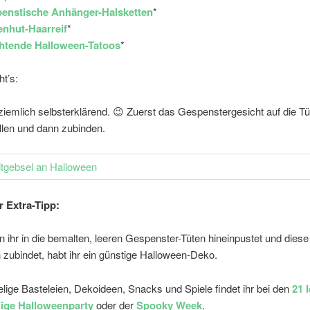
enstische Anhänger-Halsketten
*
nhut-Haarreif
*
htende Halloween-Tatoos
*
t’s:
 ziemlich selbsterklärend. 😉 Zuerst das Gespenstergesicht auf die T
llen und dann zubinden.
 Extra-Tipp:
 ihr in die bemalten, leeren Gespenster-Tüten hineinpustet und dies
 zubindet, habt ihr ein günstige Halloween-Deko.
elige Basteleien, Dekoideen, Snacks und Spiele findet ihr bei den
21 
lige Halloweenparty
oder der
Spooky Week
.