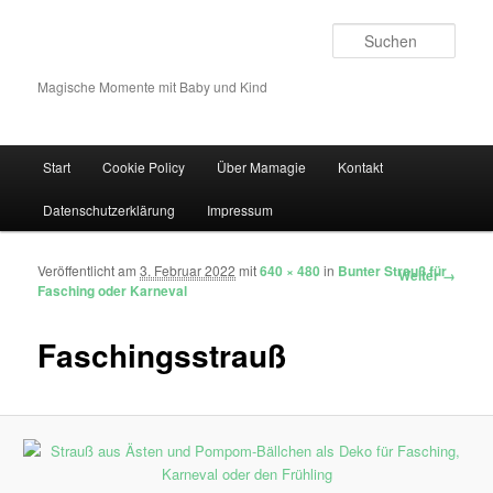
Such
Magische Momente mit Baby und Kind
Hauptmenü
Start
Cookie Policy
Über Mamagie
Kontakt
Zum Inhalt wechseln
Zum sekundären Inhalt wechseln
Datenschutzerklärung
Impressum
Veröffentlicht am
3. Februar 2022
mit
640 × 480
in
Bunter Strauß für
Bilder-Navigation
Weiter →
Fasching oder Karneval
Faschingsstrauß