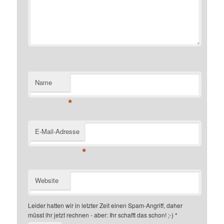
Name
*
E-Mail-Adresse
*
Website
Leider hatten wir in letzter Zeit einen Spam-Angriff, daher
müsst ihr jetzt rechnen - aber: Ihr schafft das schon! ;-)
*