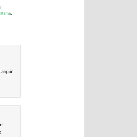
l
,
n
Mama
.
 Dinger
nd
e