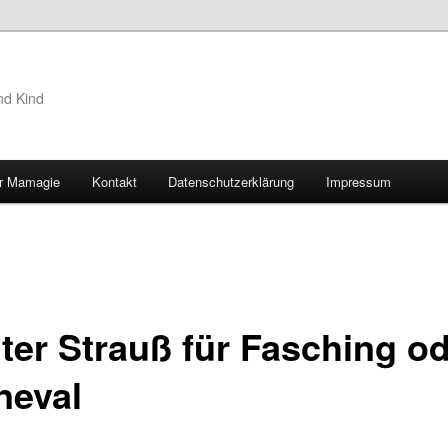
nd Kind
r Mamagie
Kontakt
Datenschutzerklärung
Impressum
hseln
ter Strauß für Fasching o
neval