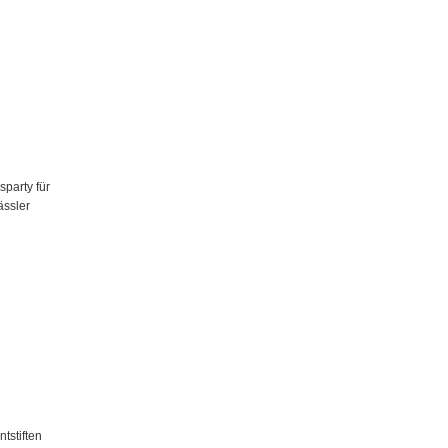
party für
ässler
tstiften