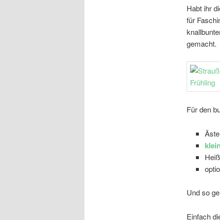
Habt ihr 
für Faschi
knallbunt
gemacht.
Für den bu
Äste
kle
Heiß
optio
Und so geh
Einfach di