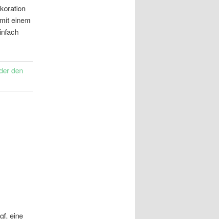
koration
 mit einem
infach
gf. eine