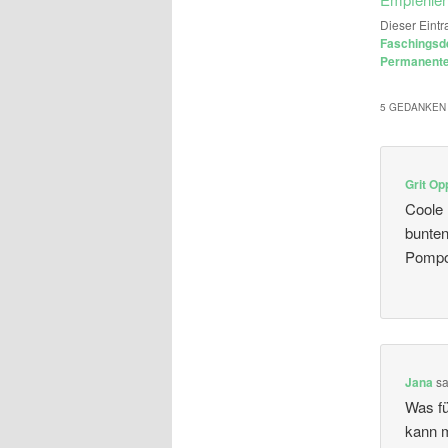
Dieser Eintr
Faschingsd
Permanenter
5 GEDANKEN 
Grit O
Coole 
bunten
Pompo
Jana
sa
Was fü
kann m