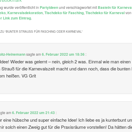
ag wurde veröffentlicht in
Partyideen
und verschlagwortet mit
Basteln für Karneva
eko
,
Karnevalsdekoration
,
Tischdeko für Fasching
,
Tischdeko für Karneval
vo
 Link zum Eintrag
.
ZU “
BUNTER STRAUSS FÜR FASCHING ODER KARNEVAL
”
ppitz-Heinemann
sagte am
6. Februar 2022 um 18:36
:
Idee! Wieder was gelernt – nein, gleich 2 was. Einmal wie man einen
 Strauß für die Karnevalszeit macht und dann noch, dass die bunten
m heißen. VG Grit
gte am
6. Februar 2022 um 21:43
:
r eine hübsche und super einfache Idee! Ich liebe es ja kunterbunt u
ir solch einen Zweig gut für die Praxisräume vorstellen! Da hätten di