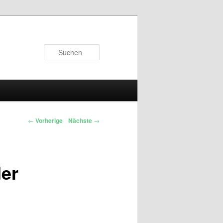
Suchen
←
Vorherige
Nächste
→
der