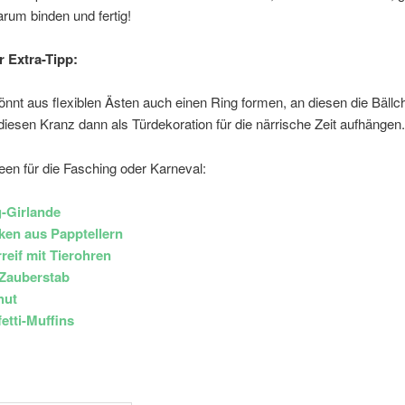
arum binden und fertig!
 Extra-Tipp:
könnt aus flexiblen Ästen auch einen Ring formen, an diesen die Bäll
diesen Kranz dann als Türdekoration für die närrische Zeit aufhängen
een für die Fasching oder Karneval:
-Girlande
en aus Papptellern
reif mit Tierohren
 Zauberstab
hut
etti-Muffins