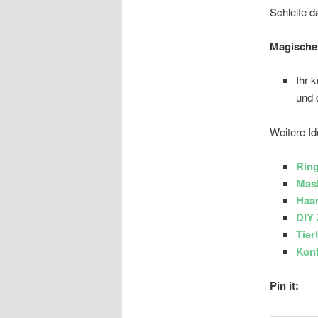
Schleife d
Magischer
Ihr 
und 
Weitere Id
Ring
Mask
Haar
DIY
Tier
Konf
Pin it: