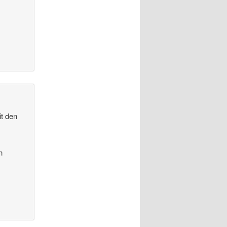
it den
n