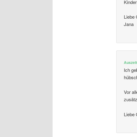
Kinder
Liebe
Jana
Auszei
Ich ge
hübsch
Vor al
zusätz
Liebe 