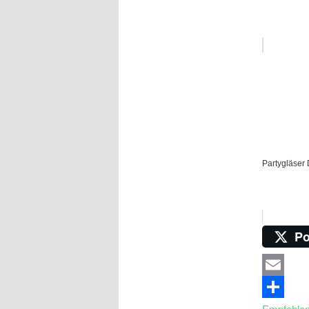
Partygläser 
Po
Email
Empfehle