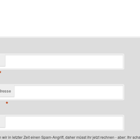
*
dresse
*
 wir in letzter Zeit einen Spam-Angriff, daher müsst ihr jetzt rechnen - aber: Ihr scha