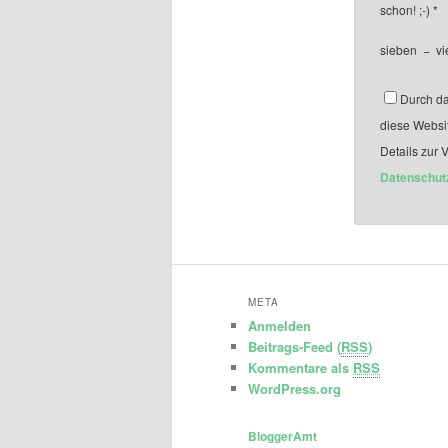
schon! ;-)
*
sieben
−
vi
Durch da
diese Websi
Details zur 
Datenschut
META
Anmelden
Beitrags-Feed (
RSS
)
Kommentare als
RSS
WordPress.org
BloggerAmt