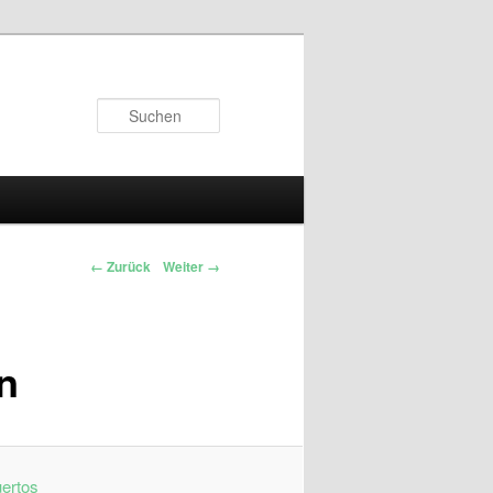
Suchen
← Zurück
Weiter →
n