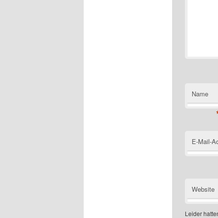
Name
E-Mail-A
Website
Leider hatten