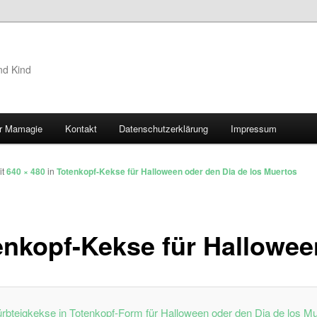
nd Kind
r Mamagie
Kontakt
Datenschutzerklärung
Impressum
hseln
it
640 × 480
in
Totenkopf-Kekse für Halloween oder den Dia de los Muertos
enkopf-Kekse für Hallowee