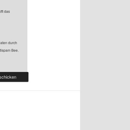
fft das
aten durch
ntispam Bee.