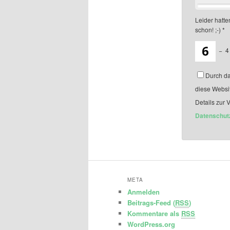
Leider hatten
schon! ;-)
*
−
4
Durch da
diese Websi
Details zur 
Datenschut
META
Anmelden
Beitrags-Feed (
RSS
)
Kommentare als
RSS
WordPress.org