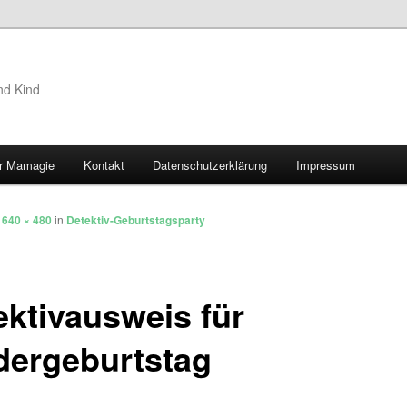
nd Kind
r Mamagie
Kontakt
Datenschutzerklärung
Impressum
hseln
t
640 × 480
in
Detektiv-Geburtstagsparty
ektivausweis für
dergeburtstag