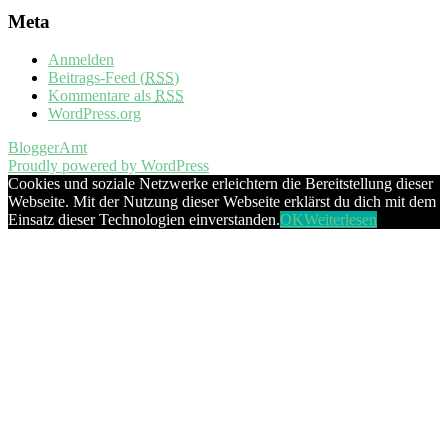
Meta
Anmelden
Beitrags-Feed (
RSS
)
Kommentare als
RSS
WordPress.org
BloggerAmt
Proudly powered by WordPress
Cookies und soziale Netzwerke erleichtern die Bereitstellung dieser
Webseite. Mit der Nutzung dieser Webseite erklärst du dich mit dem
Einsatz dieser Technologien einverstanden.
OK
Weiterlesen