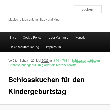
Such
Magische Momente mit Baby und Kind
Hauptmenü
Start
Cookie Policy
Über Mamagie
Kontakt
Zum Inhalt wechseln
Zum sekundären Inhalt wechseln
Datenschutzerklärung
Impressum
Veröffentlicht am
20. Mai 2023
mit
940 × 788
in
Schlosstorte für den
Bilder-Navigation
← Zurück
Weiter →
Prinzessinnengeburtstag oder die Märchenparty
Schlosskuchen für den
Kindergeburtstag