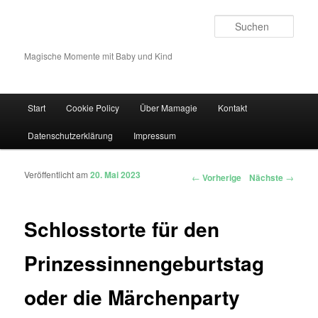
Such
Magische Momente mit Baby und Kind
Hauptmenü
Start
Cookie Policy
Über Mamagie
Kontakt
Zum Inhalt wechseln
Zum sekundären Inhalt wechseln
Datenschutzerklärung
Impressum
Veröffentlicht am
20. Mai 2023
Artikelnavigation
←
Vorherige
Nächste
→
Schlosstorte für den
Prinzessinnengeburtstag
oder die Märchenparty