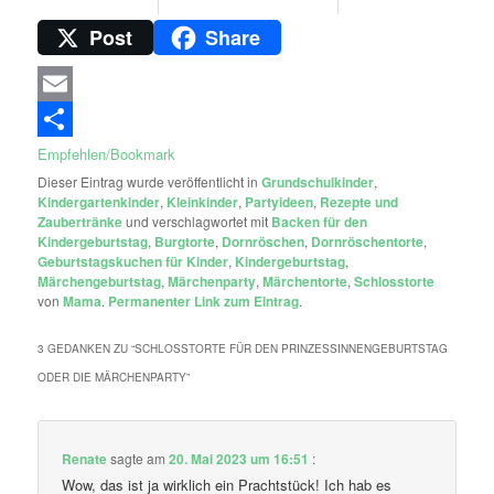
Post
Share
Email
Empfehlen/Bookmark
Dieser Eintrag wurde veröffentlicht in
Grundschulkinder
,
Kindergartenkinder
,
Kleinkinder
,
Partyideen
,
Rezepte und
Zaubertränke
und verschlagwortet mit
Backen für den
Kindergeburtstag
,
Burgtorte
,
Dornröschen
,
Dornröschentorte
,
Geburtstagskuchen für Kinder
,
Kindergeburtstag
,
Märchengeburtstag
,
Märchenparty
,
Märchentorte
,
Schlosstorte
von
Mama
.
Permanenter Link zum Eintrag
.
3 GEDANKEN ZU “
SCHLOSSTORTE FÜR DEN PRINZESSINNENGEBURTSTAG
ODER DIE MÄRCHENPARTY
”
Renate
sagte am
20. Mai 2023 um 16:51
:
Wow, das ist ja wirklich ein Prachtstück! Ich hab es