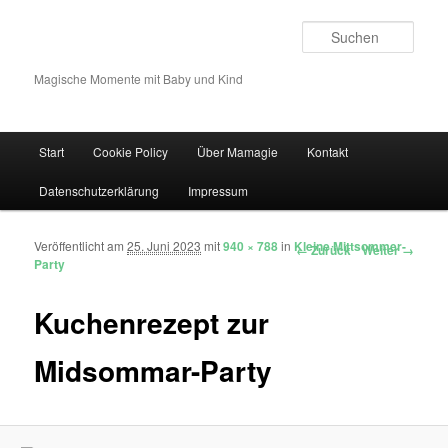
Such
Magische Momente mit Baby und Kind
Hauptmenü
Start
Cookie Policy
Über Mamagie
Kontakt
Zum Inhalt wechseln
Zum sekundären Inhalt wechseln
Datenschutzerklärung
Impressum
Veröffentlicht am
25. Juni 2023
mit
940 × 788
in
Kleine Mittsommer-
Bilder-Navigation
← Zurück
Weiter →
Party
Kuchenrezept zur
Midsommar-Party