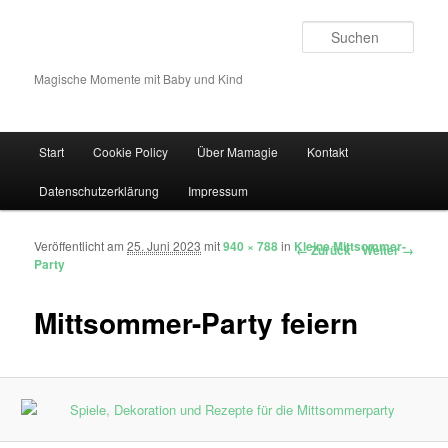
Such
Magische Momente mit Baby und Kind
Hauptmenü
Start
Cookie Policy
Über Mamagie
Kontakt
Zum Inhalt wechseln
Zum sekundären Inhalt wechseln
Datenschutzerklärung
Impressum
Veröffentlicht am
25. Juni 2023
mit
940 × 788
in
Kleine Mittsommer-
Bilder-Navigation
← Zurück
Weiter →
Party
Mittsommer-Party feiern