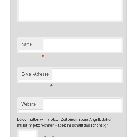
Name
*
E-Mail-Adresse
*
Website
Leider hatten wir in letzter Zeit einen Spam-Angriff, daher
müsst ihr jetzt rechnen - aber: Ihr schafft das schon! ;-)
*