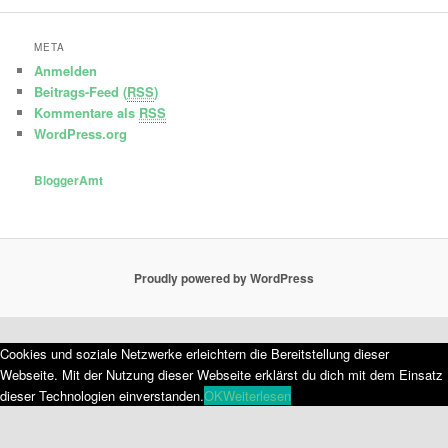
META
Anmelden
Beitrags-Feed (
RSS
)
Kommentare als
RSS
WordPress.org
BloggerAmt
Proudly powered by WordPress
Cookies und soziale Netzwerke erleichtern die Bereitstellung dieser
Webseite. Mit der Nutzung dieser Webseite erklärst du dich mit dem Einsatz
dieser Technologien einverstanden.
OK
Weiterlesen