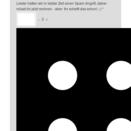
Leider hatten wir in letzter Zeit einen Spam-Angriff, daher
müsst ihr jetzt rechnen - aber: Ihr schafft das schon! ;-)
*
−
2
=