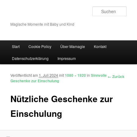
Such
Magische Momente mit Baby und Kind
Hauptmenü
Start
Cookie Policy
Über Mamagie
Kontakt
Zum Inhalt wechseln
Zum sekundären Inhalt wechseln
Datenschutzerklärung
Impressum
Veröffentlicht am
1. Juli 2024
mit
1080 × 1920
in
Sinnvolle
Bilder-Navigation
← Zurück
Geschenke zur Einschulung
Nützliche Geschenke zur
Einschulung