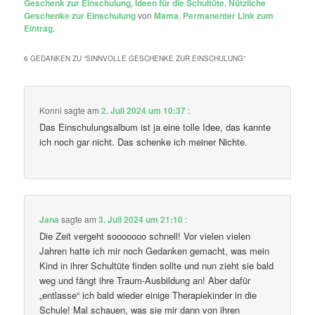
Geschenk zur Einschulung
,
Ideen für die Schultüte
,
Nützliche
Geschenke zur Einschulung
von
Mama
.
Permanenter Link zum
Eintrag
.
6 GEDANKEN ZU “
SINNVOLLE GESCHENKE ZUR EINSCHULUNG
”
Konni
sagte am
2. Juli 2024 um 10:37
:
Das Einschulungsalbum ist ja eine tolle Idee, das kannte
ich noch gar nicht. Das schenke ich meiner Nichte.
Jana
sagte am
3. Juli 2024 um 21:10
:
Die Zeit vergeht sooooooo schnell! Vor vielen vielen
Jahren hatte ich mir noch Gedanken gemacht, was mein
Kind in ihrer Schultüte finden sollte und nun zieht sie bald
weg und fängt ihre Traum-Ausbildung an! Aber dafür
„entlasse“ ich bald wieder einige Therapiekinder in die
Schule! Mal schauen, was sie mir dann von ihren