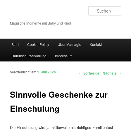
Such
Magische Momente mit Baby und Kind
Hauptmenü
Start
Cookie Policy
Über Mamagie
Kontakt
Zum Inhalt wechseln
Zum sekundären Inhalt wechseln
Datenschutzerklärung
Impressum
Veröffentlicht am
1. Juli 2024
Artikelnavigation
←
Vorherige
Nächste
→
Sinnvolle Geschenke zur
Einschulung
Die Einschulung wird ja mittlerweile als richtiges Familienfest