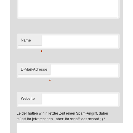
Name
*
E-Mail-Adresse
*
Website
Leider hatten wir in letzter Zeit einen Spam-Angriff, daher
müsst ihr jetzt rechnen - aber: Ihr schafft das schon! ;-)
*