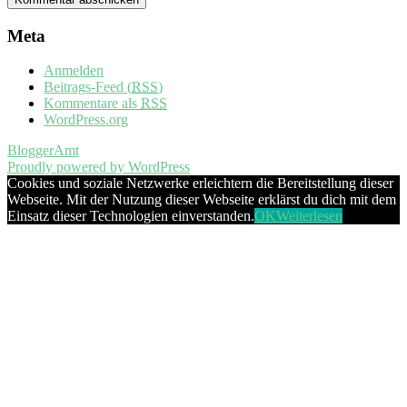
Meta
Anmelden
Beitrags-Feed (
RSS
)
Kommentare als
RSS
WordPress.org
BloggerAmt
Proudly powered by WordPress
Cookies und soziale Netzwerke erleichtern die Bereitstellung dieser
Webseite. Mit der Nutzung dieser Webseite erklärst du dich mit dem
Einsatz dieser Technologien einverstanden.
OK
Weiterlesen